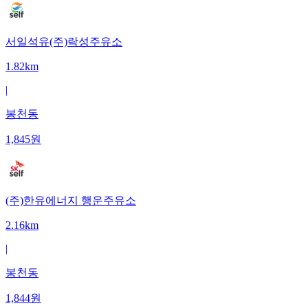
서일석유(주)락성주유소
1.82km
|
봉천동
1,845
원
(주)한유에너지 행운주유소
2.16km
|
봉천동
1,844
원