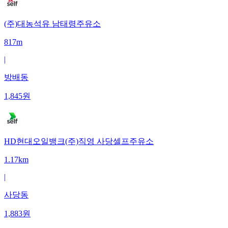
(주)대농석유 남태령주유소
817m
|
방배동
1,845
원
HD현대오일뱅크(주)직영 사당셀프주유소
1.17km
|
사당동
1,883
원