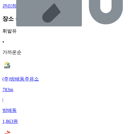
관리하기
장소 근처 주유소
휘발유
•
가까운순
(주)방배동주유소
783m
|
방배동
1,863
원