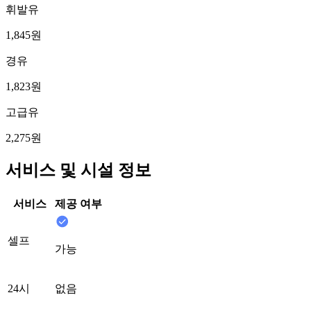
휘발유
1,845원
경유
1,823원
고급유
2,275원
서비스 및 시설 정보
서비스
제공 여부
셀프
가능
24시
없음