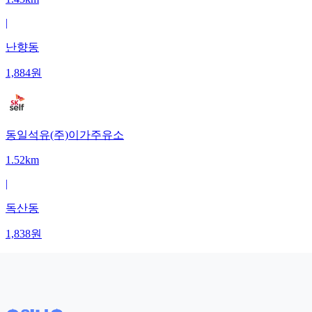
|
난향동
1,884
원
동일석유(주)이가주유소
1.52km
|
독산동
1,838
원