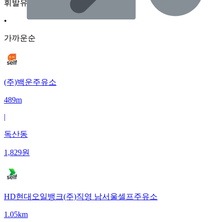
휘발유
•
가까운순
(주)백운주유소
489m
|
독산동
1,829
원
HD현대오일뱅크(주)직영 남서울셀프주유소
1.05km