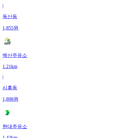
|
독산동
1,855
원
백산주유소
1.21km
|
시흥동
1,898
원
현대주유소
1.43km