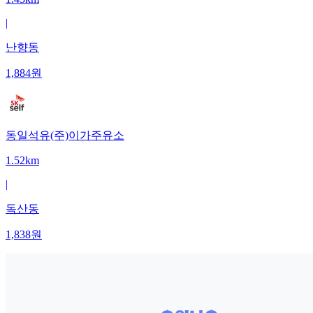
|
난향동
1,884
원
동일석유(주)이가주유소
1.52km
|
독산동
1,838
원