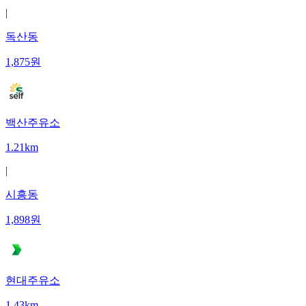
|
독산동
1,875
원
백산주유소
1.21km
|
시흥동
1,898
원
현대주유소
1.43km