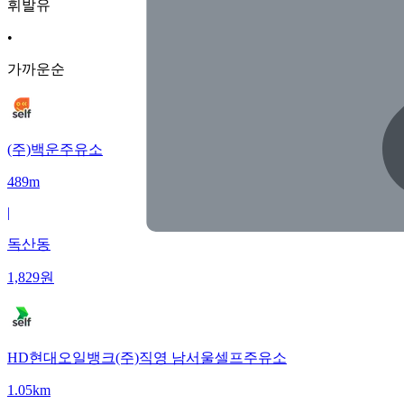
휘발유
•
가까운순
(주)백운주유소
489m
|
독산동
1,829
원
HD현대오일뱅크(주)직영 남서울셀프주유소
1.05km