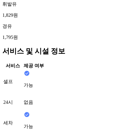
휘발유
1,829원
경유
1,795원
서비스 및 시설 정보
서비스
제공 여부
셀프
가능
24시
없음
세차
가능