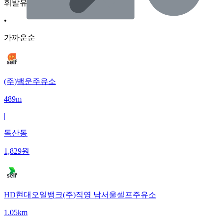
휘발유
•
가까운순
(주)백운주유소
489m
|
독산동
1,829
원
HD현대오일뱅크(주)직영 남서울셀프주유소
1.05km