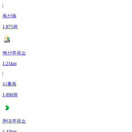
|
독산동
1,875
원
백산주유소
1.21km
|
시흥동
1,898
원
현대주유소
1.43km