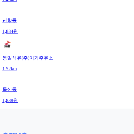
|
난향동
1,884
원
동일석유(주)이가주유소
1.52km
|
독산동
1,838
원