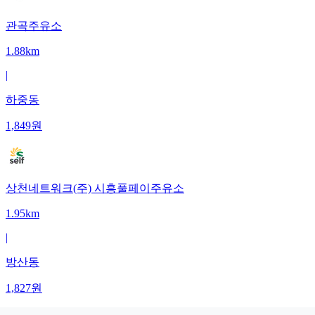
관곡주유소
1.88km
|
하중동
1,849
원
상천네트워크(주) 시흥풀페이주유소
1.95km
|
방산동
1,827
원