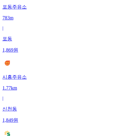
포동주유소
783m
|
포동
1,869
원
시흥주유소
1.77km
|
신천동
1,849
원