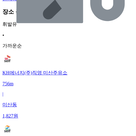
장소 근처 주유소
휘발유
•
가까운순
KH에너지(주)직영 미산주유소
756m
|
미산동
1,827
원