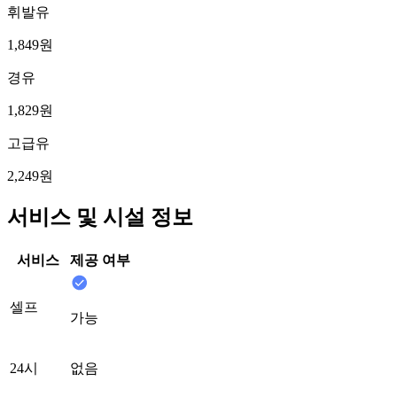
휘발유
1,849원
경유
1,829원
고급유
2,249원
서비스 및 시설 정보
서비스
제공 여부
셀프
가능
24시
없음