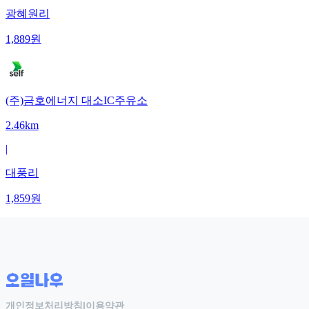
광혜원리
1,889
원
(주)금호에너지 대소IC주유소
2.46km
|
대풍리
1,859
원
개인정보처리방침
|
이용약관