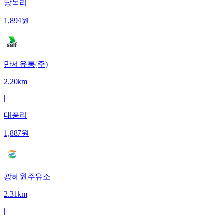
당목리
1,894
원
만세유통(주)
2.20km
|
대풍리
1,887
원
광혜원주유소
2.31km
|