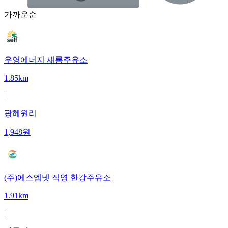
가까운순
우영에너지 새롬주유소
1.85km
|
광혜원리
1,948
원
(주)에스엠넷 직영 한강주유소
1.91km
|