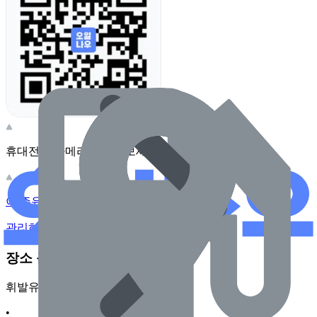
휴대전화 카메라로 찍어보세요
이 주유소의 사장님이신가요?
관리하기
장소 근처 주유소
휘발유
•