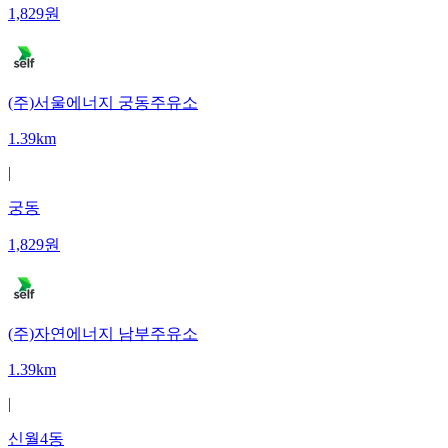
1,829
원
(주)서울에너지 궁동주유소
1.39km
|
궁동
1,829
원
(주)자연에너지 남부주유소
1.39km
|
신월4동