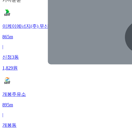
이케이에너지(주) 무산주유소
865m
|
신정3동
1,829
원
개봉주유소
895m
|
개봉동