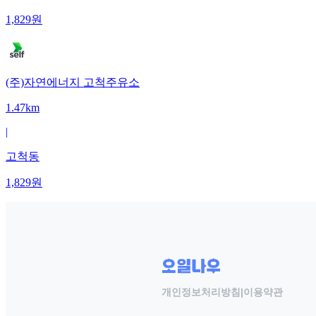
1,829
원
(주)자연에너지 고척주유소
1.47km
|
고척동
1,829
원
개인정보처리방침
|
이용약관