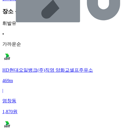
장소 근처 주유소
휘발유
•
가까운순
HD현대오일뱅크(주)직영 양화교셀프주유소
469m
|
염창동
1,870
원