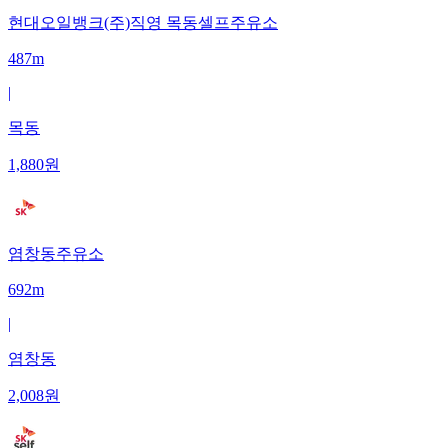
현대오일뱅크(주)직영 목동셀프주유소
487m
|
목동
1,880
원
염창동주유소
692m
|
염창동
2,008
원