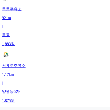
목동주유소
921m
|
목동
1,883
원
선유도주유소
1.17km
|
양평동5가
1,875
원