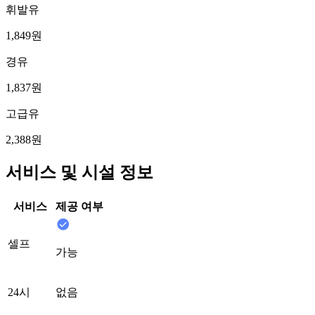
휘발유
1,849원
경유
1,837원
고급유
2,388원
서비스 및 시설 정보
서비스
제공 여부
셀프
가능
24시
없음