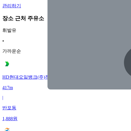
관리하기
장소 근처 주유소
휘발유
•
가까운순
HD현대오일뱅크(주)직영 팔레스주유소
417m
|
반포동
1,888
원