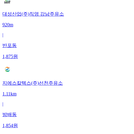
대성산업(주)직영 강남주유소
920m
|
반포동
1,875
원
지에스칼텍스(주)선천주유소
1.11km
|
방배동
1,854
원