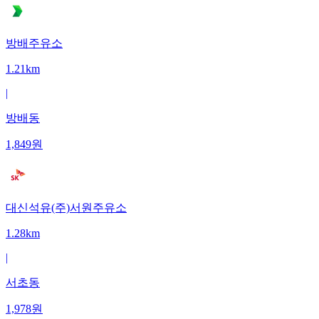
방배주유소
1.21km
|
방배동
1,849
원
대신석유(주)서원주유소
1.28km
|
서초동
1,978
원