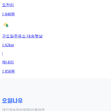
오천리
1,848
원
구도일주유소 대송햇살
1.62km
|
제내리
1,858
원
개인정보처리방침
|
이용약관