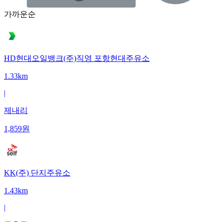
가까운순
HD현대오일뱅크(주)직영 포항현대주유소
1.33km
|
제내리
1,859
원
KK(주) 단지주유소
1.43km
|