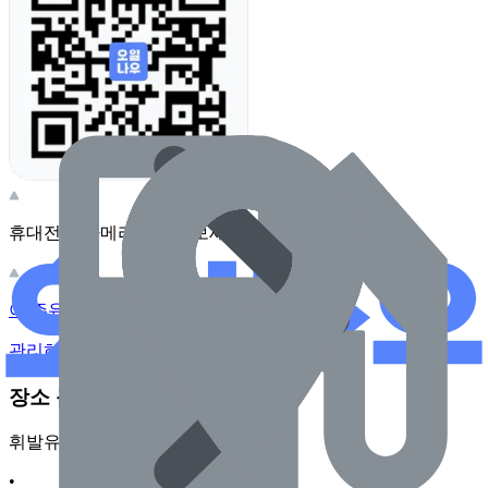
휴대전화 카메라로 찍어보세요
이 주유소의 사장님이신가요?
관리하기
장소 근처 주유소
휘발유
•