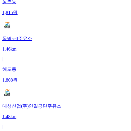
동촌동
1,815
원
동명self주유소
1.46km
|
해도동
1,808
원
대성산업(주)연일공단주유소
1.48km
|