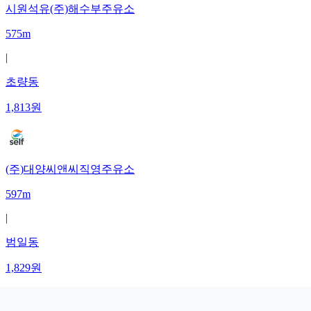
시원석유(주)해수부주유소
575m
|
초량동
1,813
원
(주)대양씨앤씨직영주유소
597m
|
범일동
1,829
원