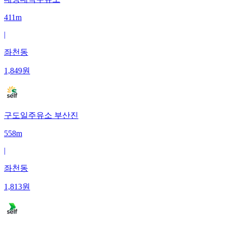
411m
|
좌천동
1,849
원
구도일주유소 부산진
558m
|
좌천동
1,813
원