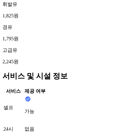
휘발유
1,825원
경유
1,795원
고급유
2,245원
서비스 및 시설 정보
서비스
제공 여부
셀프
가능
24시
없음