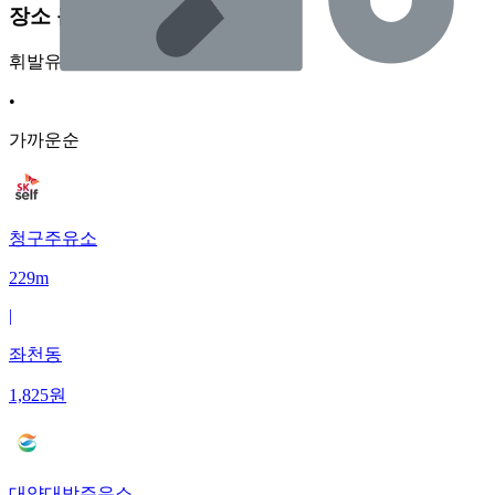
장소 근처 주유소
휘발유
•
가까운순
청구주유소
229m
|
좌천동
1,825
원
대양대박주유소