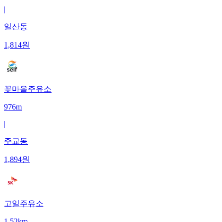
|
일산동
1,814
원
꽃마을주유소
976m
|
주교동
1,894
원
고일주유소
1.52km