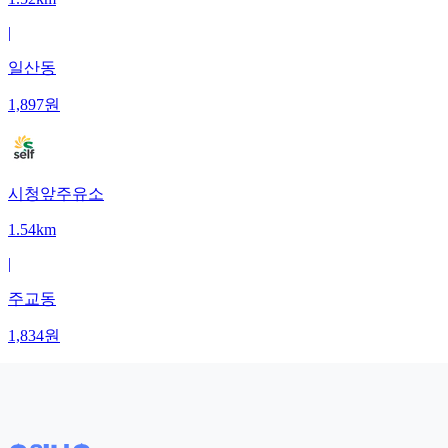
|
일산동
1,897
원
시청앞주유소
1.54km
|
주교동
1,834
원