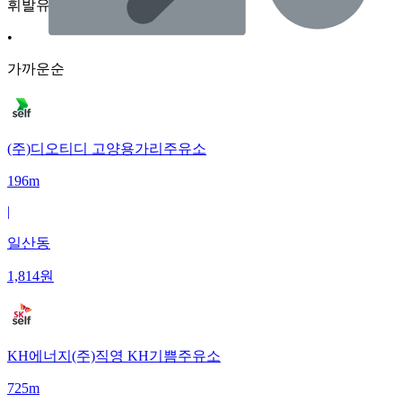
휘발유
•
가까운순
(주)디오티디 고양용가리주유소
196m
|
일산동
1,814
원
KH에너지(주)직영 KH기쁨주유소
725m