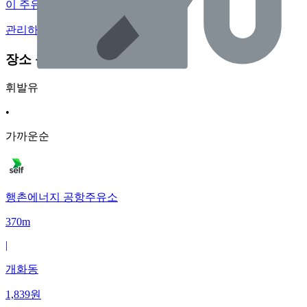
이 주유소의 사장님이신가요?
관리하기
장소 근처 주유소
휘발유
•
가까운순
행촌에너지 공항주유소
370m
|
개화동
1,839
원