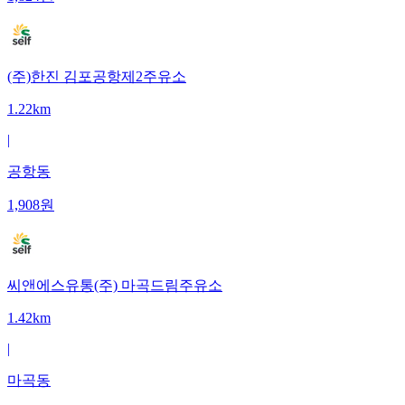
(주)한진 김포공항제2주유소
1.22km
|
공항동
1,908
원
씨앤에스유통(주) 마곡드림주유소
1.42km
|
마곡동