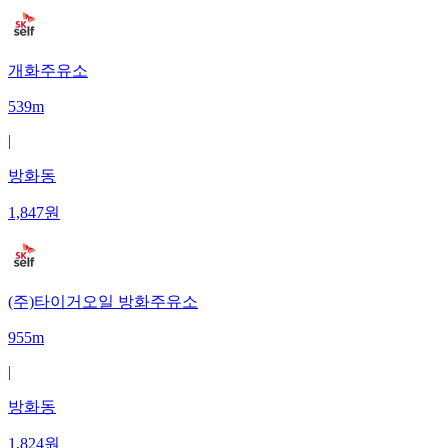
개화주유소
539m
|
방화동
1,847
원
(주)타이거오일 방화주유소
955m
|
방화동
1,824
원