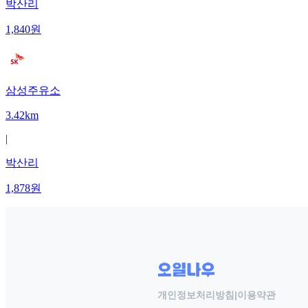
박산리
1,840
원
삼성주유소
3.42km
|
박산리
1,878
원
개인정보처리방침
|
이용약관