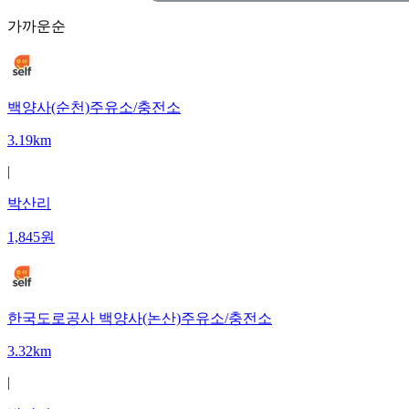
가까운순
백양사(순천)주유소/충전소
3.19km
|
박산리
1,845
원
한국도로공사 백양사(논산)주유소/충전소
3.32km
|