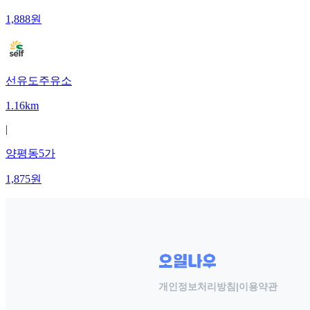
1,888
원
선유도주유소
1.16km
|
양평동5가
1,875
원
개인정보처리방침
|
이용약관