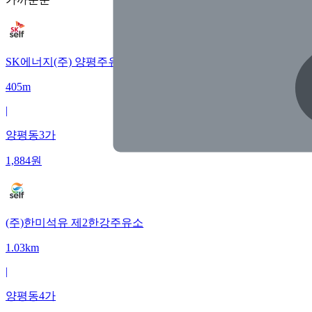
SK에너지(주) 양평주유소
405m
|
양평동3가
1,884
원
(주)한미석유 제2한강주유소
1.03km
|
양평동4가