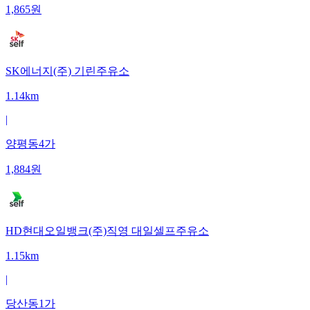
1,865
원
SK에너지(주) 기린주유소
1.14km
|
양평동4가
1,884
원
HD현대오일뱅크(주)직영 대일셀프주유소
1.15km
|
당산동1가