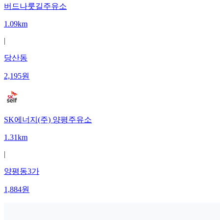
버드나룻길주유소
1.09km
|
당산동
2,195
원
SK에너지(주) 양평주유소
1.31km
|
양평동3가
1,884
원