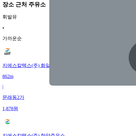
장소 근처 주유소
휘발유
•
가까운순
지에스칼텍스(주) 화일주유소
862m
|
문래동2가
1,878
원
지에스칼텍스(주) 한양주유소