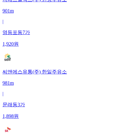
901m
|
영등포동7가
1,920
원
씨앤에스유통(주) 한일주유소
981m
|
문래동3가
1,898
원