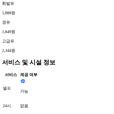
휘발유
1,888원
경유
1,849원
고급유
2,344원
서비스 및 시설 정보
서비스
제공 여부
셀프
가능
24시
없음