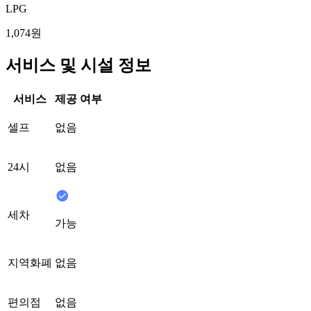
LPG
1,074원
서비스 및 시설 정보
서비스
제공 여부
셀프
없음
24시
없음
세차
가능
지역화폐
없음
편의점
없음