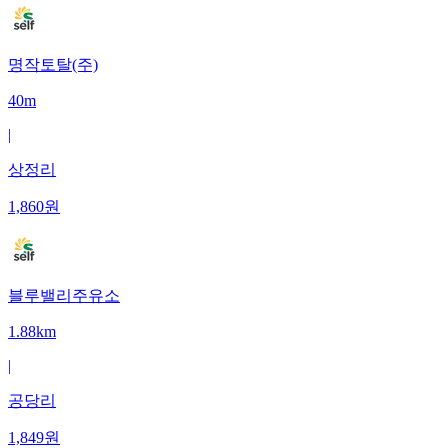
명작토탈(주)
40m
|
상정리
1,860
원
블루밸리주유소
1.88km
|
공당리
1,849
원