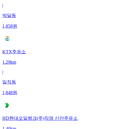
|
박달동
1,858
원
KTX주유소
1.29km
|
일직동
1,848
원
HD현대오일뱅크(주)직영 신안주유소
1.40km