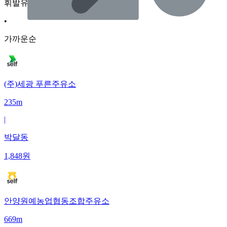
휘발유
•
가까운순
(주)세광 푸른주유소
235m
|
박달동
1,848
원
안양원예농업협동조합주유소
669m