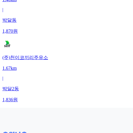
|
박달동
1,870
원
(주)천이코끼리주유소
1.67km
|
박달2동
1,836
원