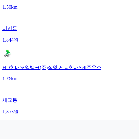
1.50km
|
비전동
1,844
원
HD현대오일뱅크(주)직영 세교현대Self주유소
1.76km
|
세교동
1,853
원