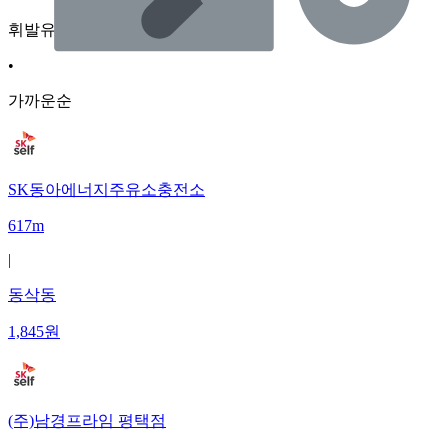
휘발유
•
가까운순
SK동아에너지주유소충전소
617m
|
동삭동
1,845
원
(주)남경프라임 평택점