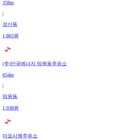
358m
|
성산동
1,865
원
(주)안국에너지 망원동주유소
654m
|
망원동
1,938
원
마포시엠주유소