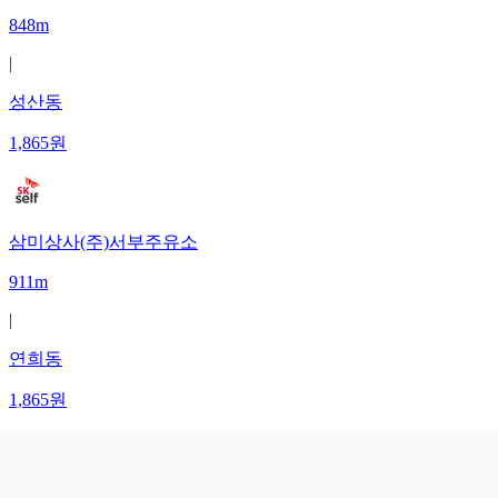
848m
|
성산동
1,865
원
삼미상사(주)서부주유소
911m
|
연희동
1,865
원