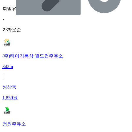
휘발유
•
가까운순
(주)타이거통상 월드컵주유소
342m
|
성산동
1,859
원
청원주유소