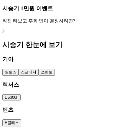
시승기 1만원 이벤트
직접 타보고 후회 없이 결정하려면?
시승기 한눈에 보기
기아
셀토스
스포티지
쏘렌토
렉서스
ES300h
벤츠
E클래스