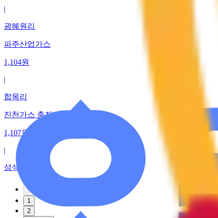
|
광혜원리
파주산업가스
1,104
원
|
합목리
진천가스 충전소
1,107
원
|
성석리
이전
1
2