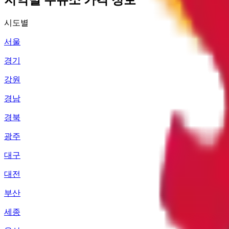
시도별
서울
경기
강원
경남
경북
광주
대구
대전
부산
세종