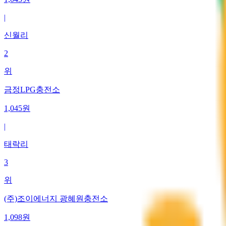
|
신월리
2
위
금정LPG충전소
1,045
원
|
태락리
3
위
(주)조이에너지 광혜원충전소
1,098
원