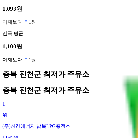
1,093
원
어제보다
1원
전국
평균
1,100
원
어제보다
1원
충북 진천군 최저가 주유소
충북 진천군 최저가 주유소
1
위
(주)신진에너지 남북LPG충전소
1,045
원