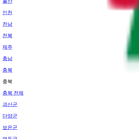
울산
인천
전남
전북
제주
충남
충북
충북
충북 전체
괴산군
단양군
보은군
영동군