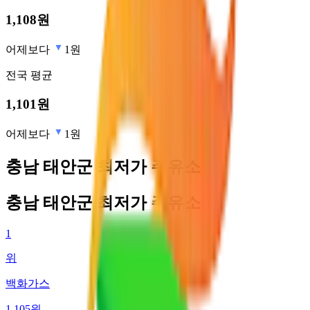
1,108
원
어제보다
1원
전국
평균
1,101
원
어제보다
1원
충남 태안군 최저가 주유소
충남 태안군 최저가 주유소
1
위
백화가스
1,105
원