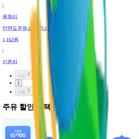
|
원청리
안면도주유소/충전소
1,162
원
|
신온리
이전
1
다음
주유 할인 혜택