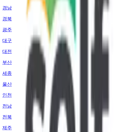
경남
경북
광주
대구
대전
부산
세종
울산
인천
전남
전북
제주