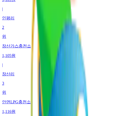
|
인평리
2
위
장산가스충전소
1,105
원
|
장산리
3
위
안면LPG충전소
1,116
원