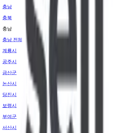
충남
충북
충남
충남 전체
계룡시
공주시
금산군
논산시
당진시
보령시
부여군
서산시