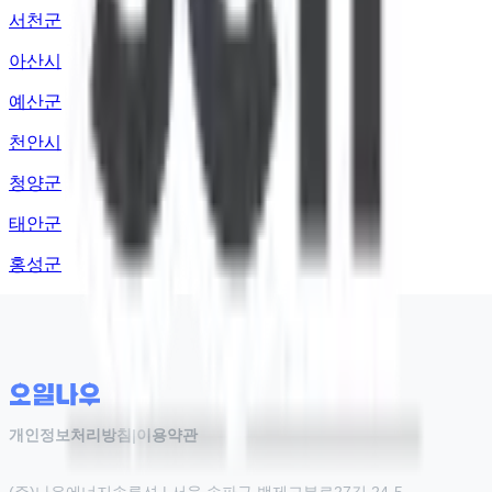
서천군
아산시
예산군
천안시
청양군
태안군
홍성군
개인정보처리방침
|
이용약관