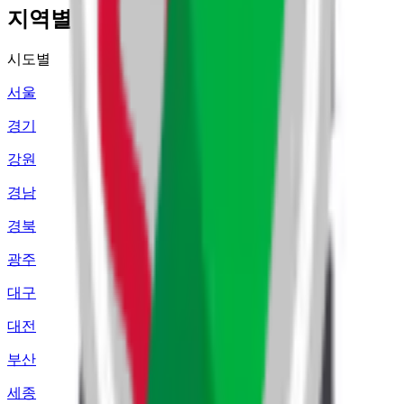
지역별 주유소 가격 정보
시도별
서울
경기
강원
경남
경북
광주
대구
대전
부산
세종