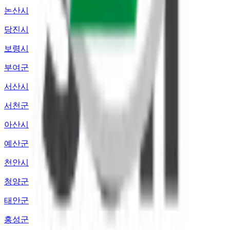
논산시
당진시
보령시
부여군
서산시
서천군
아산시
예산군
천안시
청양군
태안군
홍성군