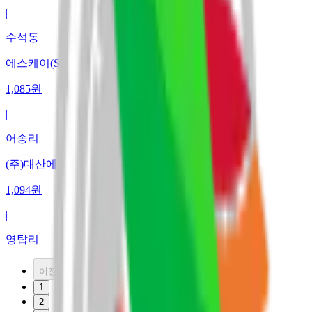
|
수석동
에스케이(SK)서산충전소
1,085
원
|
어송리
(주)대산에너지
1,094
원
|
영탑리
이전
1
2