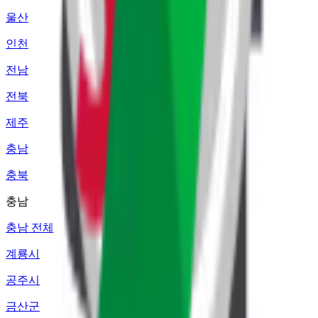
울산
인천
전남
전북
제주
충남
충북
충남
충남 전체
계룡시
공주시
금산군