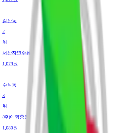
|
갈산동
2
위
서산자연주유소/충전소 자연수석에너지(주)
1,079
원
|
수석동
3
위
(주)애향충전소
1,080
원