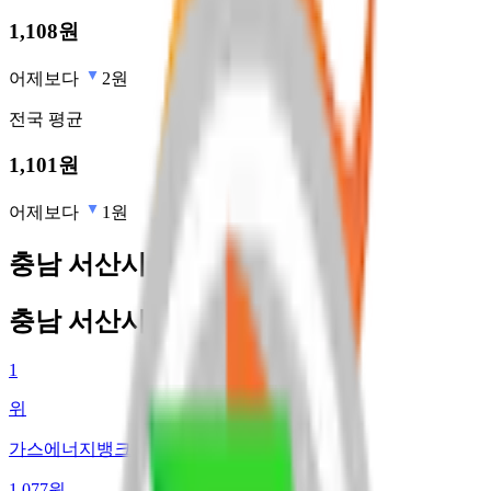
1,108
원
어제보다
2원
전국
평균
1,101
원
어제보다
1원
충남 서산시 최저가 주유소
충남 서산시 최저가 주유소
1
위
가스에너지뱅크(주)
1,077
원