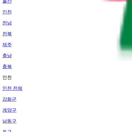
울산
인천
전남
전북
제주
충남
충북
인천
인천 전체
강화군
계양구
남동구
동구