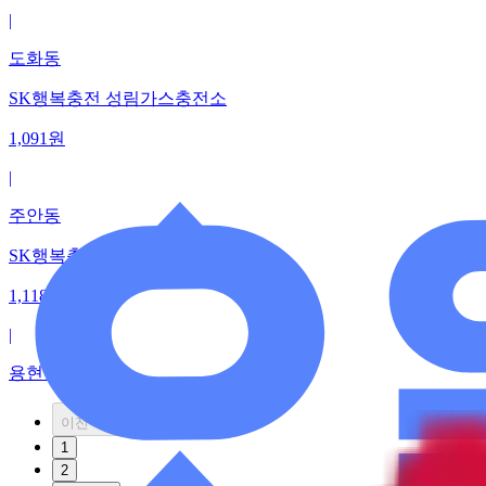
|
도화동
SK행복충전 성림가스충전소
1,091
원
|
주안동
SK행복충전 그린가스충전소
1,118
원
|
용현동
이전
1
2