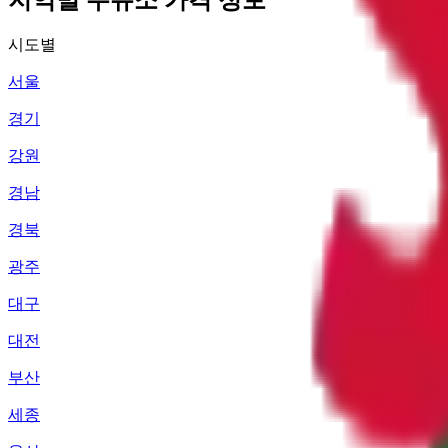
시도별
서울
경기
강원
경남
경북
광주
대구
대전
부산
세종