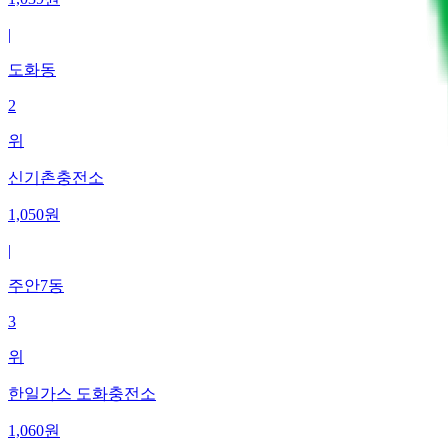
|
도화동
2
위
신기촌충전소
1,050
원
|
주안7동
3
위
한일가스 도화충전소
1,060
원