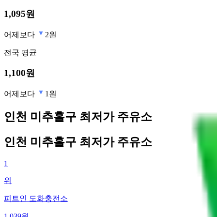
1,095
원
어제보다
2원
전국
평균
1,100
원
어제보다
1원
인천 미추홀구 최저가 주유소
인천 미추홀구 최저가 주유소
1
위
피트인 도화충전소
1,039
원