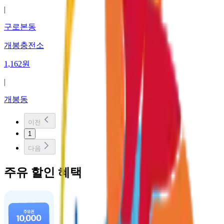
|
구로본동
개봉충전소
1,162
원
|
개봉동
이전
1
다음
주유 할인 혜택