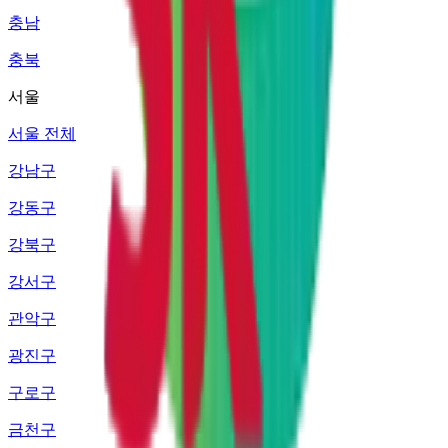
충남
충북
서울
서울 전체
강남구
강동구
강북구
강서구
관악구
광진구
구로구
금천구