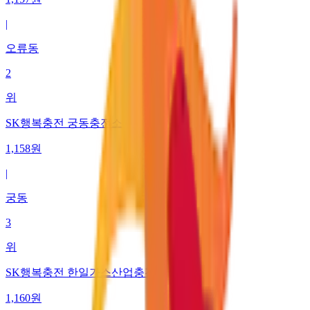
|
오류동
2
위
SK행복충전 궁동충전소
1,158
원
|
궁동
3
위
SK행복충전 한일가스산업충전소
1,160
원