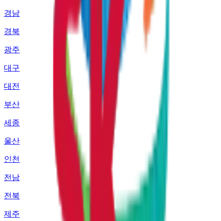
경남
경북
광주
대구
대전
부산
세종
울산
인천
전남
전북
제주