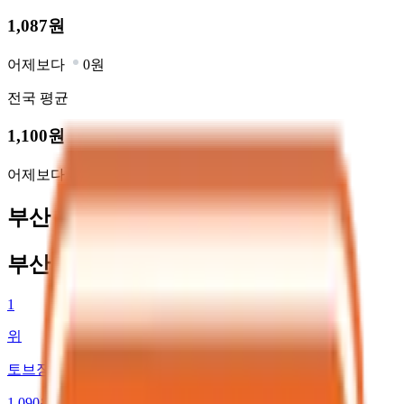
1,087
원
어제보다
0원
전국
평균
1,100
원
어제보다
1원
부산 사하구 최저가 주유소
부산 사하구 최저가 주유소
1
위
토브장림충전소
1,090
원