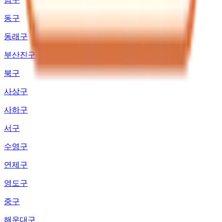
동구
동래구
부산진구
북구
사상구
사하구
서구
수영구
연제구
영도구
중구
해운대구