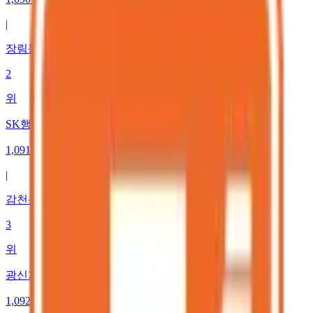
|
장림동
2
위
SK행복충전 은광가스충전소
1,091
원
|
감천동
3
위
광신가스(주) 직영 을숙도대로충전소
1,092
원