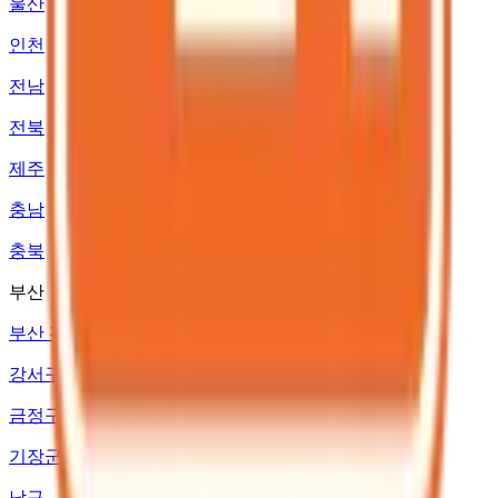
울산
인천
전남
전북
제주
충남
충북
부산
부산 전체
강서구
금정구
기장군
남구