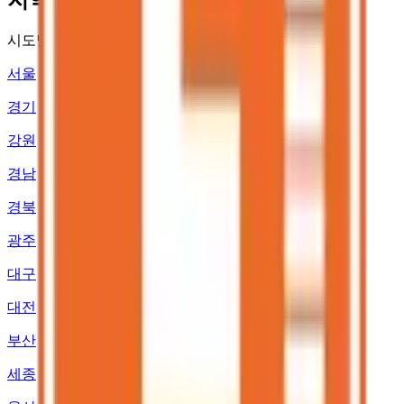
시도별
서울
경기
강원
경남
경북
광주
대구
대전
부산
세종