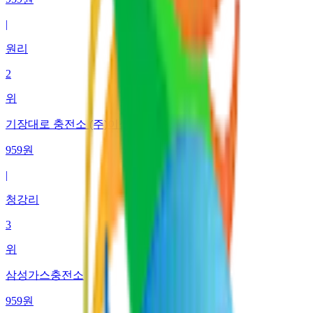
|
원리
2
위
기장대로 충전소 (주)이십일세기에너지
959
원
|
청강리
3
위
삼성가스충전소
959
원