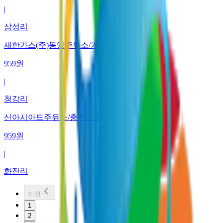
|
삼성리
새한가스(주)동양주유소/기장충전소
959
원
|
청강리
신아시아드주유소/충전소 은마석유(주)
959
원
|
화전리
이전
1
2