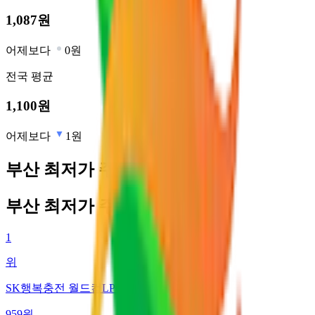
1,087
원
어제보다
0원
전국
평균
1,100
원
어제보다
1원
부산 최저가 주유소
부산 최저가 주유소
1
위
SK행복충전 월드컵LPG충전소
959
원