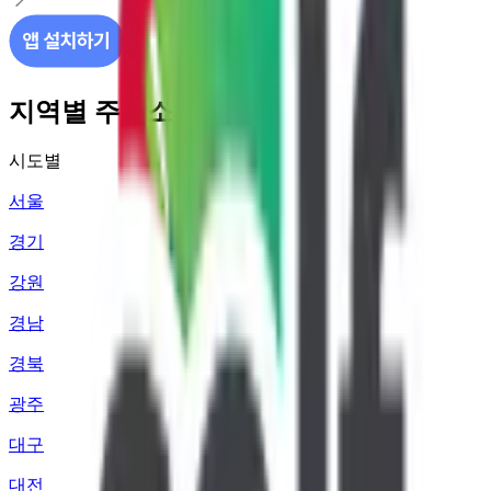
지역별 주유소 가격 정보
시도별
서울
경기
강원
경남
경북
광주
대구
대전