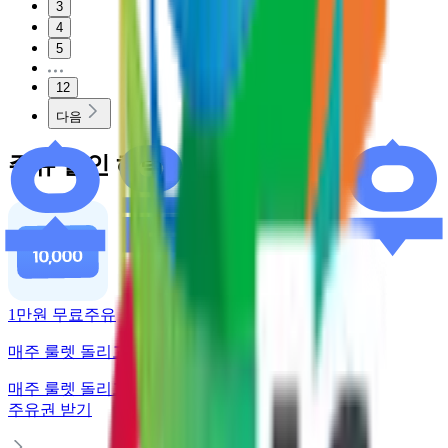
3
4
5
12
다음
주유 할인 혜택
1만원 무료주유
매주 룰렛 돌리고 주유권 받기
매주 룰렛 돌리고
주유권 받기