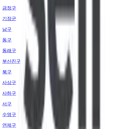
금정구
기장군
남구
동구
동래구
부산진구
북구
사상구
사하구
서구
수영구
연제구