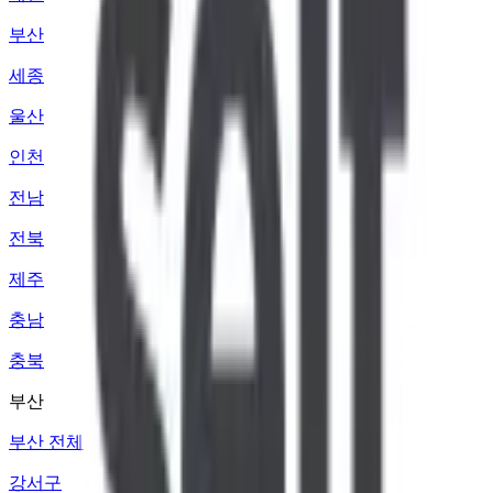
부산
세종
울산
인천
전남
전북
제주
충남
충북
부산
부산 전체
강서구