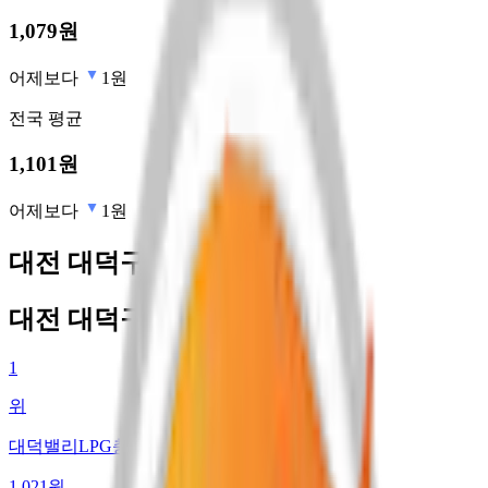
1,079
원
어제보다
1원
전국
평균
1,101
원
어제보다
1원
대전 대덕구 최저가 주유소
대전 대덕구 최저가 주유소
1
위
대덕밸리LPG충전소
1,021
원