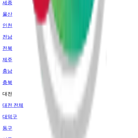
세종
울산
인천
전남
전북
제주
충남
충북
대전
대전 전체
대덕구
동구