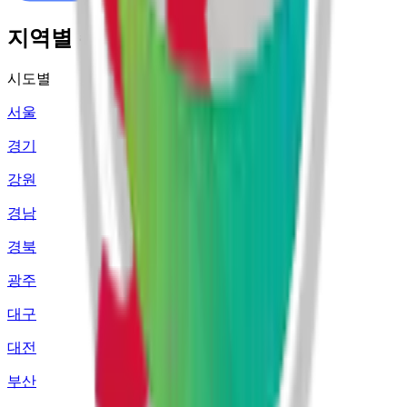
지역별 주유소 가격 정보
시도별
서울
경기
강원
경남
경북
광주
대구
대전
부산