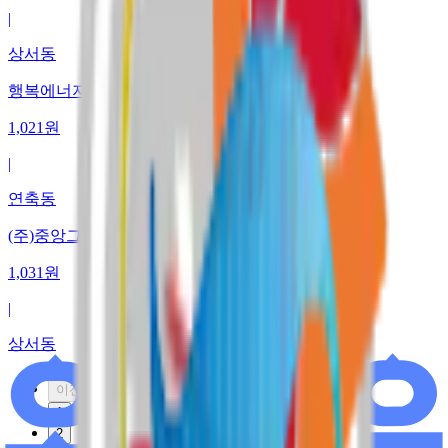
|
상서동
행복에너지 충전소
1,021
원
|
연축동
(주)중앙그린에너지2호점
1,031
원
|
상서동
이전
1
2