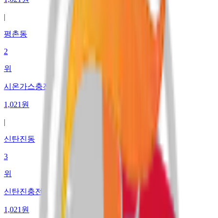
|
평촌동
2
위
시온가스충전소
1,021
원
|
신탄진동
3
위
신탄진충전소
1,021
원