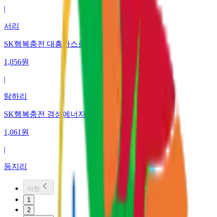
|
서리
SK행복충전 대흥가스충전소
1,056
원
|
탐하리
SK행복충전 경성에너지주유소/충전소
1,061
원
|
등지리
이전
1
2