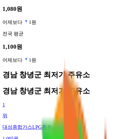
1,080
원
어제보다
1원
전국
평균
1,100
원
어제보다
1원
경남 창녕군 최저가 주유소
경남 창녕군 최저가 주유소
1
위
대성종합가스LPG충전소
1,005
원