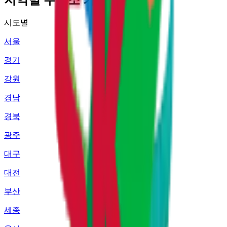
시도별
서울
경기
강원
경남
경북
광주
대구
대전
부산
세종