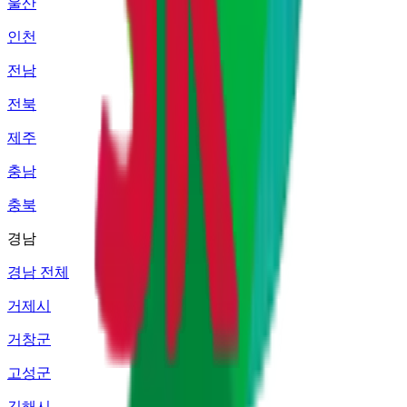
울산
인천
전남
전북
제주
충남
충북
경남
경남 전체
거제시
거창군
고성군
김해시