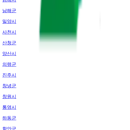
남해군
밀양시
사천시
산청군
양산시
의령군
진주시
창녕군
창원시
통영시
하동군
함안군