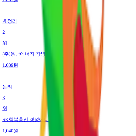
|
효정리
2
위
(주)용남에너지 창녕
1,039
원
|
논리
3
위
SK행복충전 경성에너지 영산충전소
1,040
원