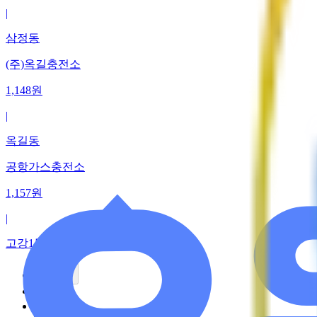
|
삼정동
(주)옥길충전소
1,148
원
|
옥길동
공항가스충전소
1,157
원
|
고강1동
이전
1
2