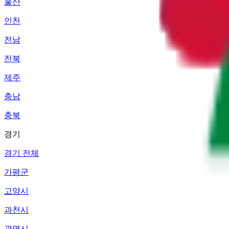
울산
인천
전남
전북
제주
충남
충북
경기
경기 전체
가평군
고양시
과천시
광명시