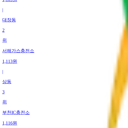
|
대장동
2
위
서해가스충전소
1,113
원
|
상동
3
위
부천IC충전소
1,116
원