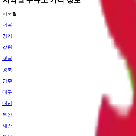
시도별
서울
경기
강원
경남
경북
광주
대구
대전
부산
세종