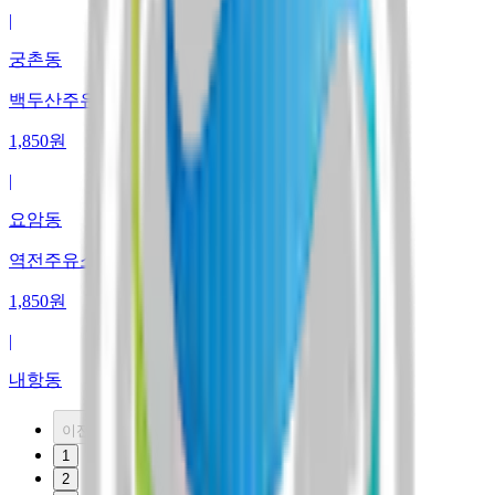
|
궁촌동
백두산주유소
1,850
원
|
요암동
역전주유소
1,850
원
|
내항동
이전
1
2