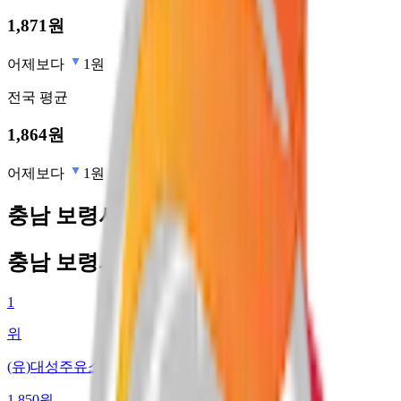
1,871
원
어제보다
1원
전국
평균
1,864
원
어제보다
1원
충남 보령시 최저가 주유소
충남 보령시 최저가 주유소
1
위
(유)대성주유소
1,850
원