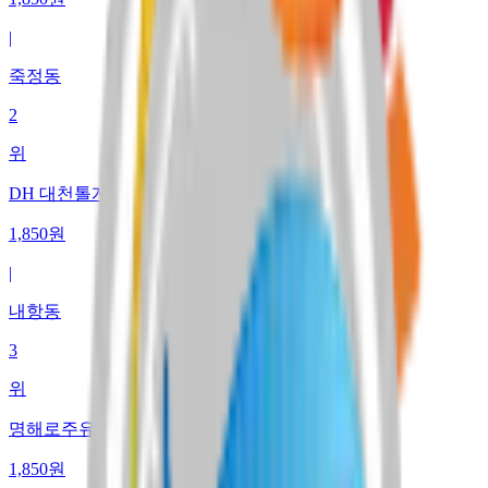
|
죽정동
2
위
DH 대천톨게이트주유소
1,850
원
|
내항동
3
위
명해로주유소
1,850
원