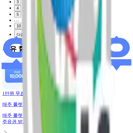
3
4
5
10
다음
주유 할인 혜택
1만원 무료주유
매주 룰렛 돌리고 주유권 받기
매주 룰렛 돌리고
주유권 받기