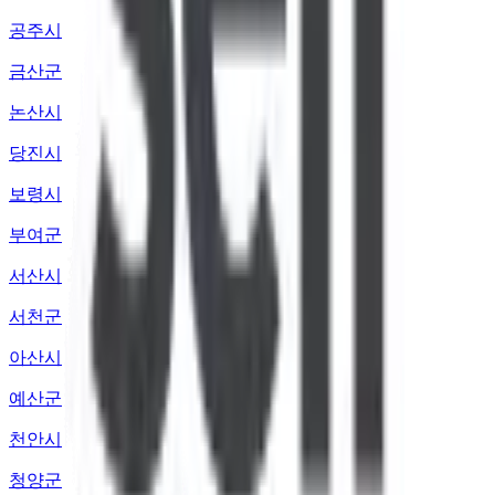
공주시
금산군
논산시
당진시
보령시
부여군
서산시
서천군
아산시
예산군
천안시
청양군