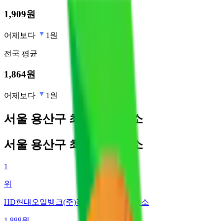
1,909
원
어제보다
1원
전국
평균
1,864
원
어제보다
1원
서울 용산구 최저가 주유소
서울 용산구 최저가 주유소
1
위
HD현대오일뱅크(주)직영 한강셀프주유소
1,888
원