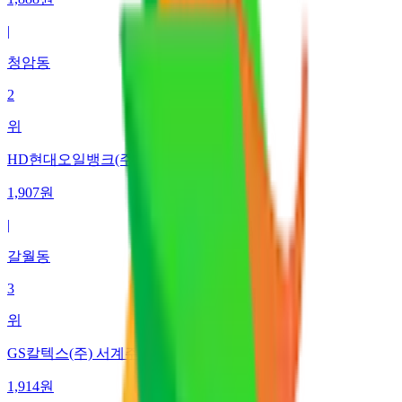
|
청암동
2
위
HD현대오일뱅크(주)직영 갈월동주유소
1,907
원
|
갈월동
3
위
GS칼텍스(주) 서계주유소
1,914
원