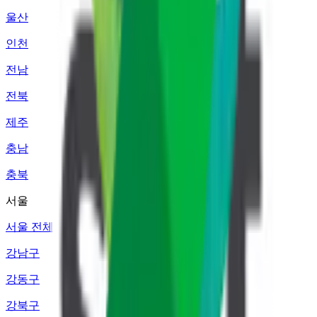
울산
인천
전남
전북
제주
충남
충북
서울
서울 전체
강남구
강동구
강북구