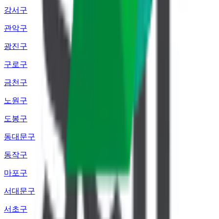
강서구
관악구
광진구
구로구
금천구
노원구
도봉구
동대문구
동작구
마포구
서대문구
서초구