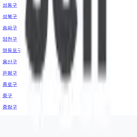
성동구
성북구
송파구
양천구
영등포구
용산구
은평구
종로구
중구
중랑구