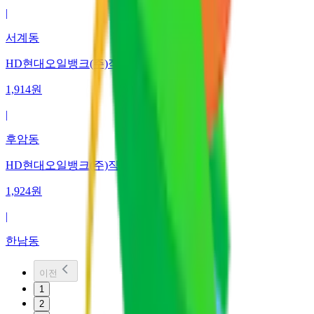
|
서계동
HD현대오일뱅크(주)직영 소월길주유소
1,914
원
|
후암동
HD현대오일뱅크(주)직영 한남동주유소
1,924
원
|
한남동
이전
1
2