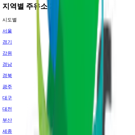
지역별 주유소 가격 정보
시도별
서울
경기
강원
경남
경북
광주
대구
대전
부산
세종