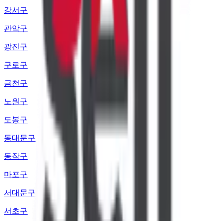
강서구
관악구
광진구
구로구
금천구
노원구
도봉구
동대문구
동작구
마포구
서대문구
서초구