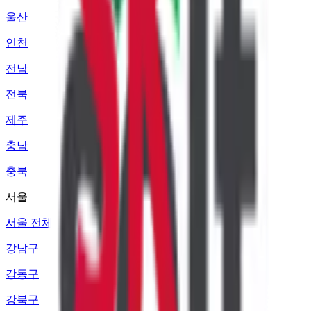
울산
인천
전남
전북
제주
충남
충북
서울
서울 전체
강남구
강동구
강북구