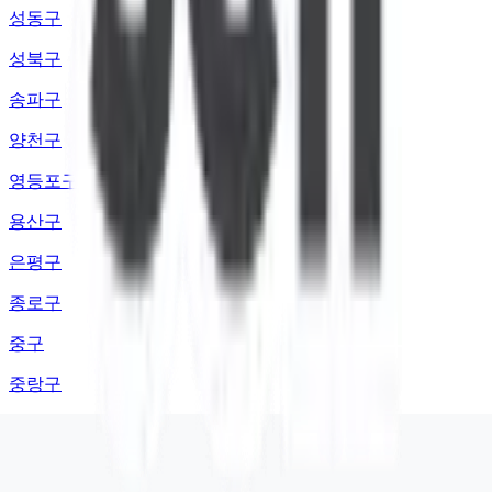
성동구
성북구
송파구
양천구
영등포구
용산구
은평구
종로구
중구
중랑구