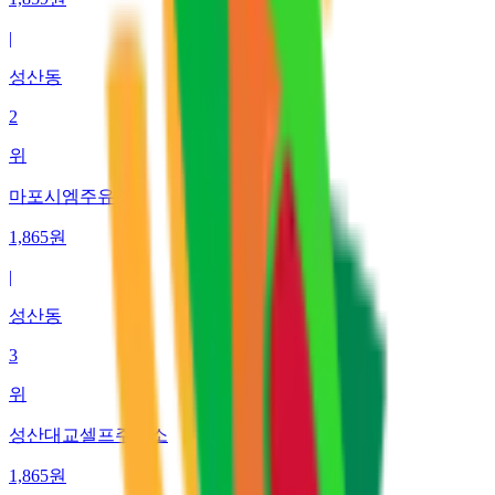
|
성산동
2
위
마포시엠주유소
1,865
원
|
성산동
3
위
성산대교셀프주유소
1,865
원