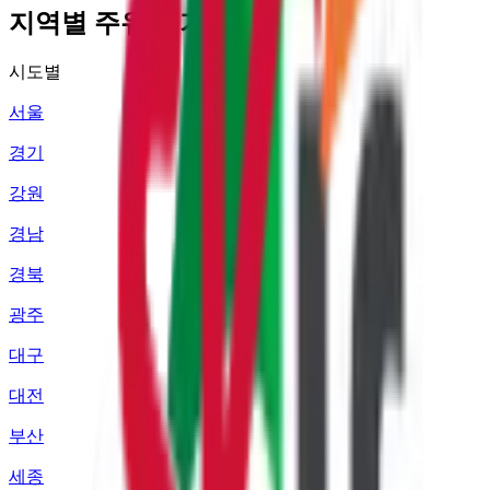
지역별 주유소 가격 정보
시도별
서울
경기
강원
경남
경북
광주
대구
대전
부산
세종