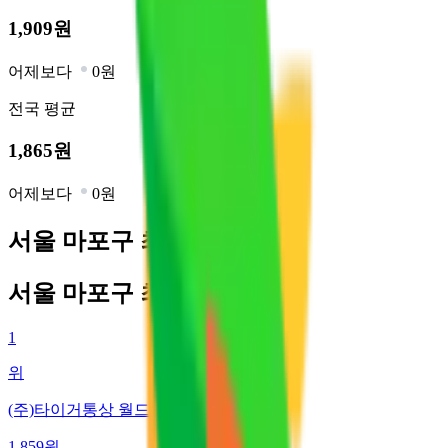
1,909
원
어제보다
0원
전국
평균
1,865
원
어제보다
0원
서울 마포구 최저가 주유소
서울 마포구 최저가 주유소
1
위
(주)타이거통상 월드컵주유소
1,859
원