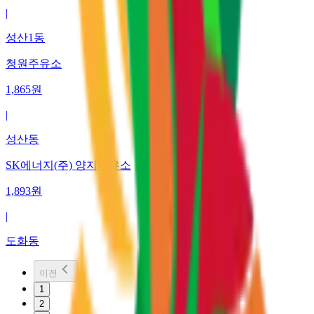
|
성산1동
청원주유소
1,865
원
|
성산동
SK에너지(주) 양지주유소
1,893
원
|
도화동
이전
1
2