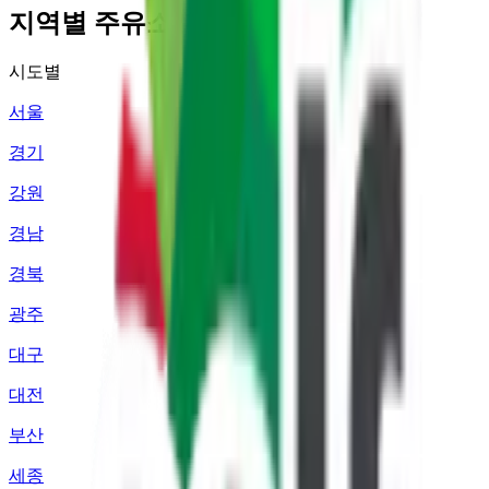
지역별 주유소 가격 정보
시도별
서울
경기
강원
경남
경북
광주
대구
대전
부산
세종