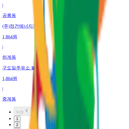
|
공릉동
(주)정건에너지직영
1,864
원
|
하계동
구도일주유소 불암
1,864
원
|
중계동
이전
1
2