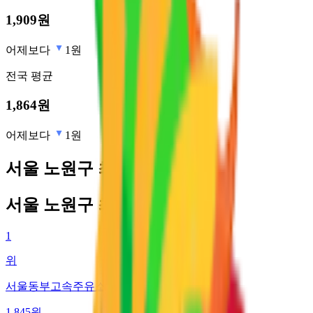
1,909
원
어제보다
1원
전국
평균
1,864
원
어제보다
1원
서울 노원구 최저가 주유소
서울 노원구 최저가 주유소
1
위
서울동부고속주유소 (주)아이에스피에너지
1,845
원