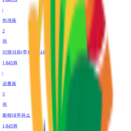
|
하계동
2
위
이엠석유(주)배꽃나라주유소
1,845
원
|
공릉동
3
위
화랑대주유소
1,845
원