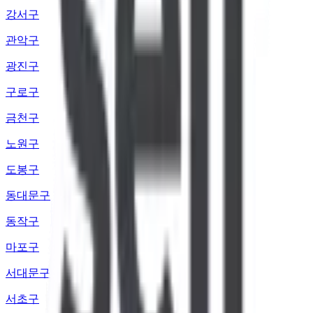
강서구
관악구
광진구
구로구
금천구
노원구
도봉구
동대문구
동작구
마포구
서대문구
서초구