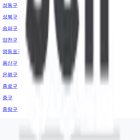
성동구
성북구
송파구
양천구
영등포구
용산구
은평구
종로구
중구
중랑구