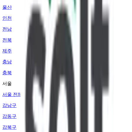
울산
인천
전남
전북
제주
충남
충북
서울
서울 전체
강남구
강동구
강북구