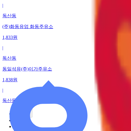
|
독산동
(주)화동유업 화동주유소
1,833
원
|
독산동
동일석유(주)이가주유소
1,838
원
|
독산동
이전
1
2