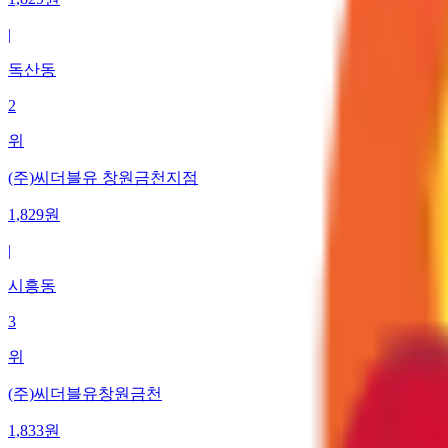
|
독산동
2
위
(주)씨더블유 창원금천지점
1,829
원
|
시흥동
3
위
(주)씨더블유창원금천
1,833
원