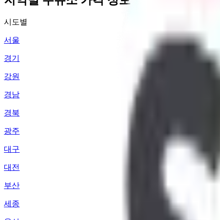
시도별
서울
경기
강원
경남
경북
광주
대구
대전
부산
세종