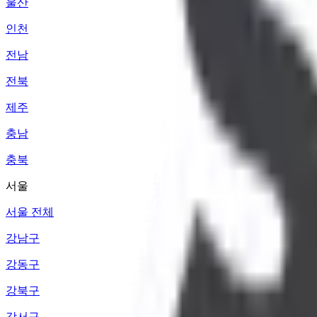
울산
인천
전남
전북
제주
충남
충북
서울
서울 전체
강남구
강동구
강북구
강서구