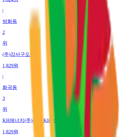
|
방화동
2
위
(주)강서구도일
1,829
원
|
화곡동
3
위
KH에너지(주)직영 KH외발산주유소
1,829
원