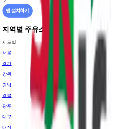
지역별 주유소 가격 정보
시도별
서울
경기
강원
경남
경북
광주
대구
대전