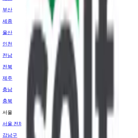
부산
세종
울산
인천
전남
전북
제주
충남
충북
서울
서울 전체
강남구