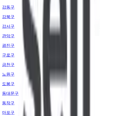
강동구
강북구
강서구
관악구
광진구
구로구
금천구
노원구
도봉구
동대문구
동작구
마포구