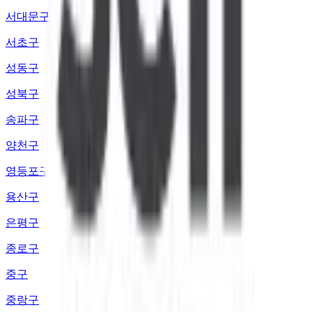
서대문구
서초구
성동구
성북구
송파구
양천구
영등포구
용산구
은평구
종로구
중구
중랑구