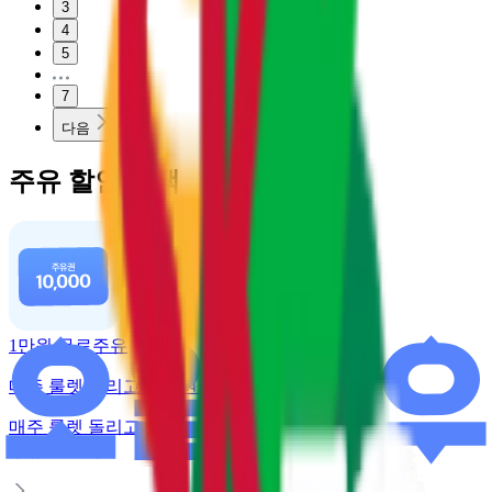
3
4
5
7
다음
주유 할인 혜택
1만원 무료주유
매주 룰렛 돌리고 주유권 받기
매주 룰렛 돌리고
주유권 받기