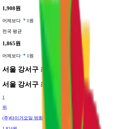
1,908
원
어제보다
1원
전국
평균
1,865
원
어제보다
1원
서울 강서구 최저가 주유소
서울 강서구 최저가 주유소
1
위
(주)타이거오일 방화주유소
1,824
원