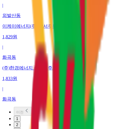
|
외발산동
이케이에너지(주) 강서주유소
1,829
원
|
화곡동
(주)한경에너지 신화곡주유소
1,833
원
|
화곡동
이전
1
2