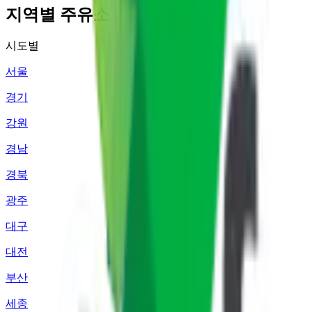
지역별 주유소 가격 정보
시도별
서울
경기
강원
경남
경북
광주
대구
대전
부산
세종