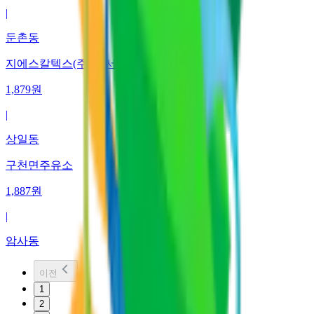
|
둔촌동
지에스칼텍스(주) 동서울주유소
1,879
원
|
상일동
구천면주유소
1,887
원
|
암사동
이전
1
2