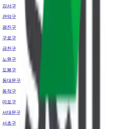
강서구
관악구
광진구
구로구
금천구
노원구
도봉구
동대문구
동작구
마포구
서대문구
서초구