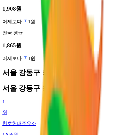
1,908
원
어제보다
1원
전국
평균
1,865
원
어제보다
1원
서울 강동구 최저가 주유소
서울 강동구 최저가 주유소
1
위
천호현대주유소
1,856
원