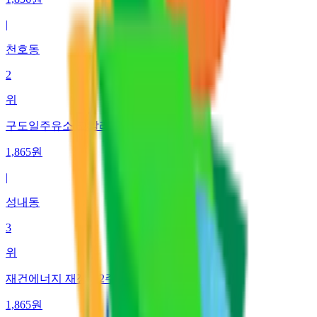
|
천호동
2
위
구도일주유소 코알라
1,865
원
|
성내동
3
위
재건에너지 재정제2주유소 고속셀프지점
1,865
원