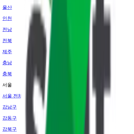
울산
인천
전남
전북
제주
충남
충북
서울
서울 전체
강남구
강동구
강북구