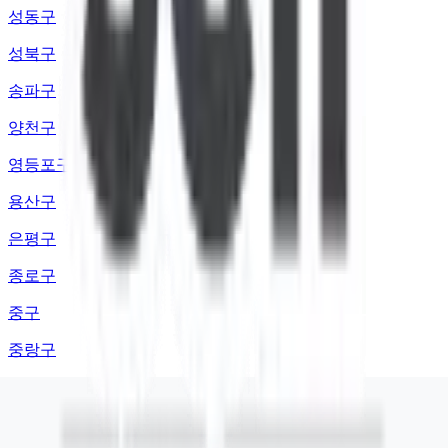
성동구
성북구
송파구
양천구
영등포구
용산구
은평구
종로구
중구
중랑구