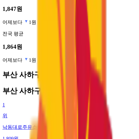
1,847
원
어제보다
1원
전국
평균
1,864
원
어제보다
1원
부산 사하구 최저가 주유소
부산 사하구 최저가 주유소
1
위
낙동대로주유소
1,809
원