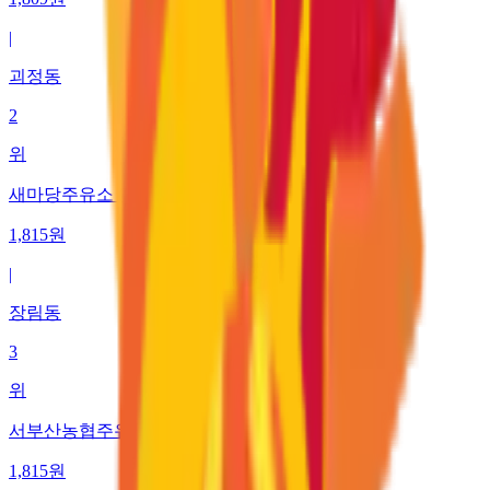
|
괴정동
2
위
새마당주유소 (주)지오에너지
1,815
원
|
장림동
3
위
서부산농협주유소
1,815
원