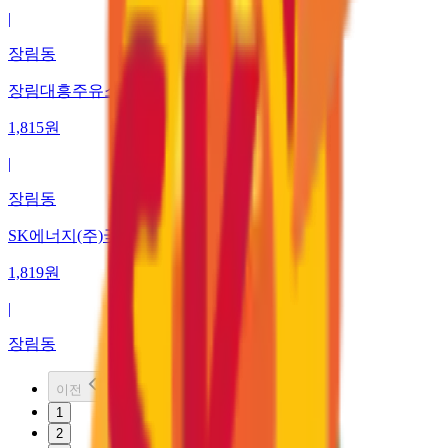
|
장림동
장림대흥주유소
1,815
원
|
장림동
SK에너지(주)국영
1,819
원
|
장림동
이전
1
2