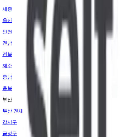
세종
울산
인천
전남
전북
제주
충남
충북
부산
부산 전체
강서구
금정구