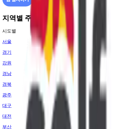
지역별 주유소 가격 정보
시도별
서울
경기
강원
경남
경북
광주
대구
대전
부산