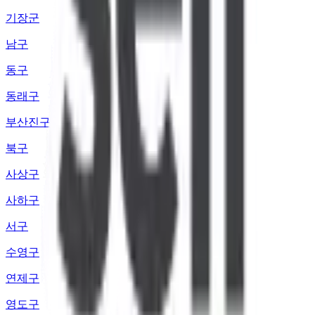
기장군
남구
동구
동래구
부산진구
북구
사상구
사하구
서구
수영구
연제구
영도구