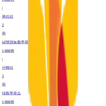
|
원리리
2
위
남영양농협주유소
1,888
원
|
산해리
3
위
대림주유소
1,888
원