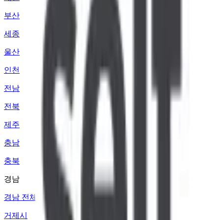
부산
세종
울산
인천
전남
전북
제주
충남
충북
경남
경남 전체
거제시