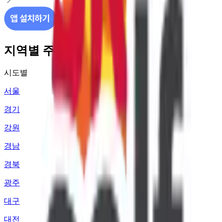
지역별 주유소 가격 정보
시도별
서울
경기
강원
경남
경북
광주
대구
대전