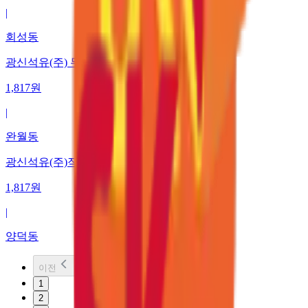
|
회성동
광신석유(주) 무학주유소
1,817
원
|
완월동
광신석유(주)직영 양덕주유소
1,817
원
|
양덕동
이전
1
2