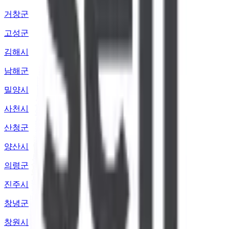
거창군
고성군
김해시
남해군
밀양시
사천시
산청군
양산시
의령군
진주시
창녕군
창원시