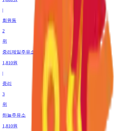
|
회원동
2
위
중리제일주유소 (주)경남에너지판매
1,810
원
|
중리
3
위
하늘주유소
1,810
원