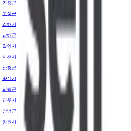
거창군
고성군
김해시
남해군
밀양시
사천시
산청군
양산시
의령군
진주시
창녕군
창원시