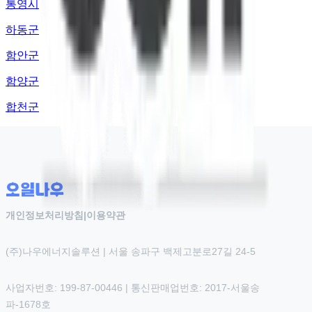
통영시
하동군
함안군
함양군
합천군
개인정보처리방침
|
이용약관
(주)나우에너지솔루션 | 서울 송파구 백제고분로27길 24-5
사업자번호: 199-87-00446 | 통신판매업번호: 2017-서울송
파-1678호