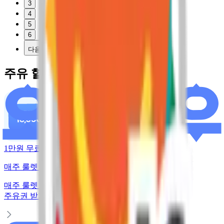
3
4
5
6
다음
주유 할인 혜택
1만원 무료주유
매주 룰렛 돌리고 주유권 받기
매주 룰렛 돌리고
주유권 받기