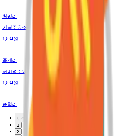
|
월평리
지남주유소
1,834
원
|
죽계리
터미널주유소
1,834
원
|
송학리
이전
1
2