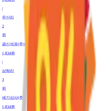
|
우산리
2
위
광신석유(주)직영 고성주유소
1,834
원
|
삼락리
3
위
세기상사(주) 고성IC주유소
1,834
원