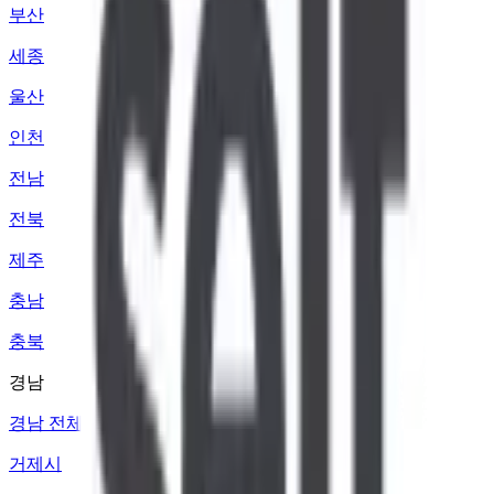
부산
세종
울산
인천
전남
전북
제주
충남
충북
경남
경남 전체
거제시