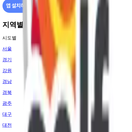
지역별 주유소 가격 정보
시도별
서울
경기
강원
경남
경북
광주
대구
대전