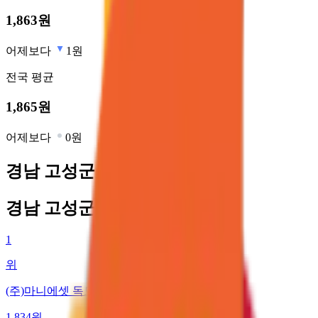
1,863
원
어제보다
1원
전국
평균
1,865
원
어제보다
0원
경남 고성군 최저가 주유소
경남 고성군 최저가 주유소
1
위
(주)마니에셋 독도사랑주유소23
1,834
원