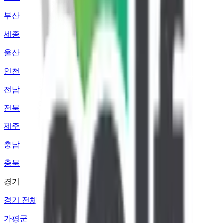
부산
세종
울산
인천
전남
전북
제주
충남
충북
경기
경기 전체
가평군