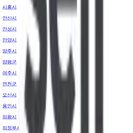
시흥시
안산시
안성시
안양시
양주시
양평군
여주시
연천군
오산시
용인시
의왕시
의정부시