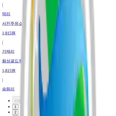
|
덕리
서진주유소 향남점 (주)논산얀마
1,815
원
|
가재리
화성골드주유소 (주)기정에너지
1,815
원
|
송림리
이전
1
2