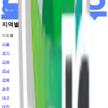
지역별 주유소 가격 정보
시도별
서울
경기
강원
경남
경북
광주
대구
대전