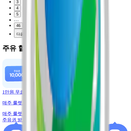
3
4
5
46
다음
주유 할인 혜택
1만원 무료주유
매주 룰렛 돌리고 주유권 받기
매주 룰렛 돌리고
주유권 받기