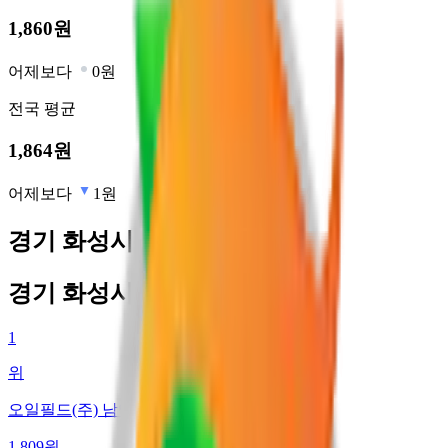
1,860
원
어제보다
0원
전국
평균
1,864
원
어제보다
1원
경기 화성시 최저가 주유소
경기 화성시 최저가 주유소
1
위
오일필드(주) 남양지점
1,809
원