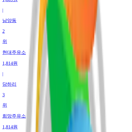
|
남양동
2
위
현대주유소
1,814
원
|
당하리
3
위
희망주유소
1,814
원