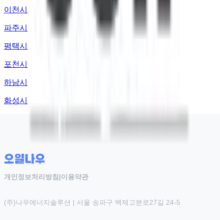
이천시
파주시
평택시
포천시
하남시
화성시
개인정보처리방침
|
이용약관
(주)나우에너지솔루션 | 서울 송파구 백제고분로27길 24-5