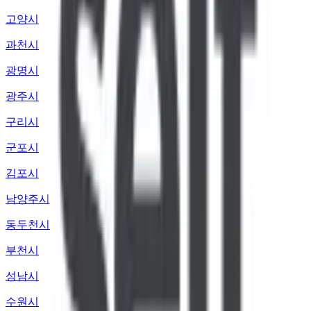
고양시
과천시
광명시
광주시
구리시
군포시
김포시
남양주시
동두천시
부천시
성남시
수원시