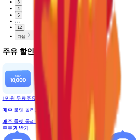
3
4
5
12
다음
주유 할인 혜택
1만원 무료주유
매주 룰렛 돌리고 주유권 받기
매주 룰렛 돌리고
주유권 받기