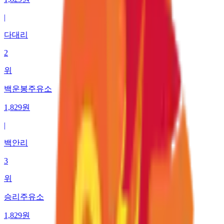
|
다대리
2
위
백운봉주유소
1,829
원
|
백안리
3
위
승리주유소
1,829
원