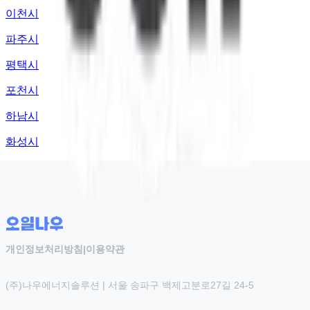
이천시
파주시
평택시
포천시
하남시
화성시
개인정보처리방침
|
이용약관
(주)나우에너지솔루션 | 서울 송파구 백제고분로27길 24-5