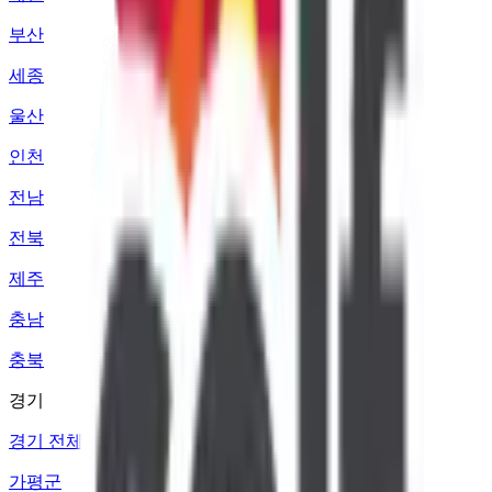
부산
세종
울산
인천
전남
전북
제주
충남
충북
경기
경기 전체
가평군