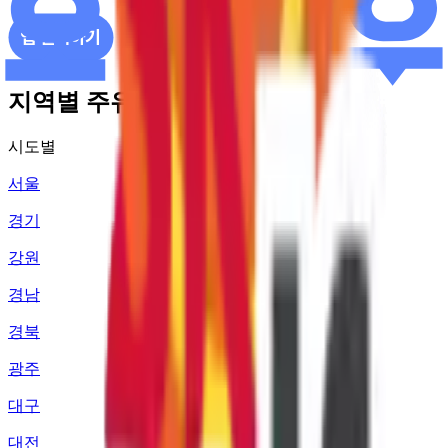
지역별 주유소 가격 정보
시도별
서울
경기
강원
경남
경북
광주
대구
대전