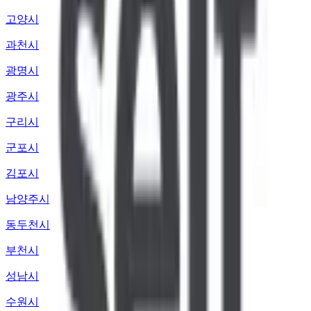
고양시
과천시
광명시
광주시
구리시
군포시
김포시
남양주시
동두천시
부천시
성남시
수원시