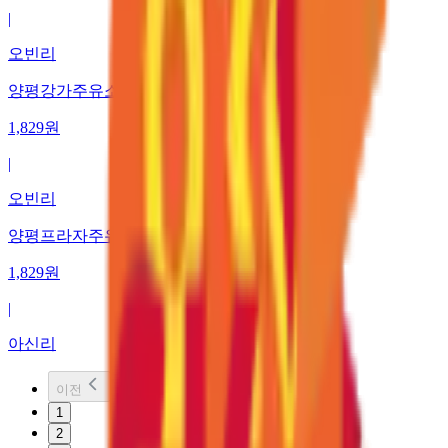
|
오빈리
양평강가주유소
1,829
원
|
오빈리
양평프라자주유소
1,829
원
|
아신리
이전
1
2