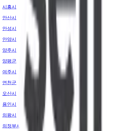
시흥시
안산시
안성시
안양시
양주시
양평군
여주시
연천군
오산시
용인시
의왕시
의정부시