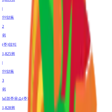
|
안양동
2
위
(주)양지
1,825
원
|
안양동
3
위
남경주유소(주)
1,828
원