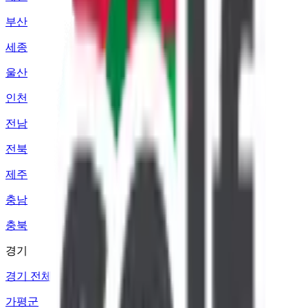
부산
세종
울산
인천
전남
전북
제주
충남
충북
경기
경기 전체
가평군