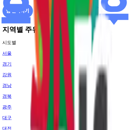
지역별 주유소 가격 정보
시도별
서울
경기
강원
경남
경북
광주
대구
대전