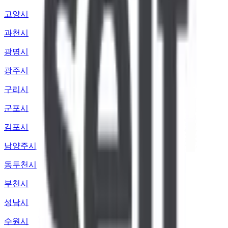
고양시
과천시
광명시
광주시
구리시
군포시
김포시
남양주시
동두천시
부천시
성남시
수원시