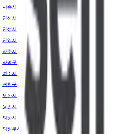
시흥시
안산시
안성시
안양시
양주시
양평군
여주시
연천군
오산시
용인시
의왕시
의정부시