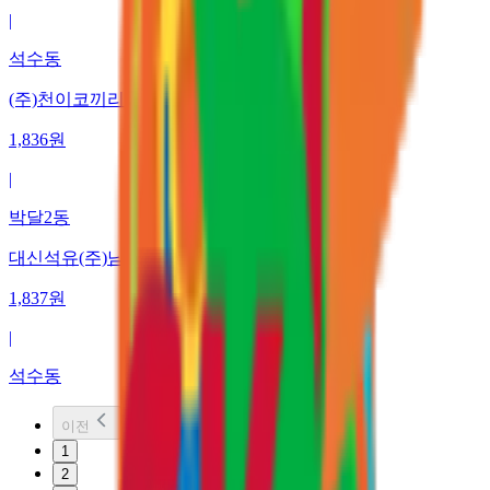
|
석수동
(주)천이코끼리주유소
1,836
원
|
박달2동
대신석유(주)남서울주유소
1,837
원
|
석수동
이전
1
2