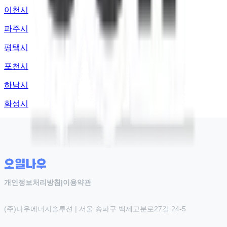
이천시
파주시
평택시
포천시
하남시
화성시
개인정보처리방침
|
이용약관
(주)나우에너지솔루션 | 서울 송파구 백제고분로27길 24-5