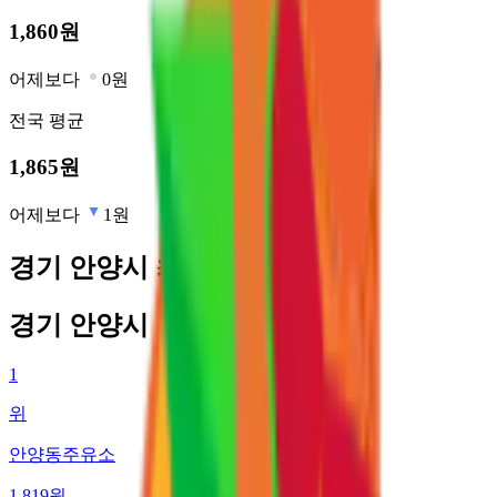
1,860
원
어제보다
0원
전국
평균
1,865
원
어제보다
1원
경기 안양시 최저가 주유소
경기 안양시 최저가 주유소
1
위
안양동주유소
1,819
원