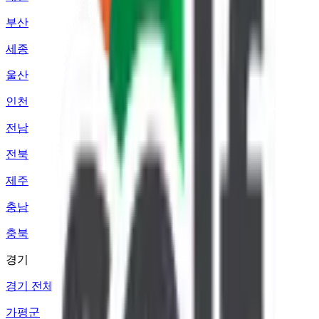
부산
세종
울산
인천
전남
전북
제주
충남
충북
경기
경기 전체
가평군