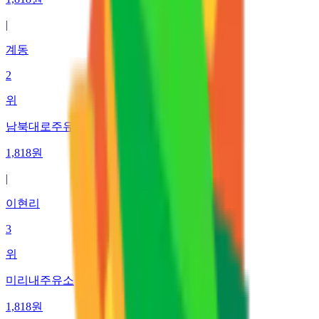
|
계동
2
위
남북대로주유소
1,818
원
|
이현리
3
위
미리내주유소
1,818
원