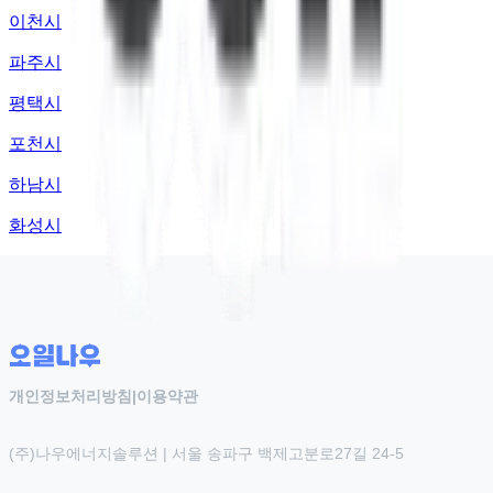
이천시
파주시
평택시
포천시
하남시
화성시
개인정보처리방침
|
이용약관
(주)나우에너지솔루션 | 서울 송파구 백제고분로27길 24-5