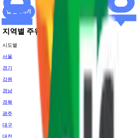
지역별 주유소 가격 정보
시도별
서울
경기
강원
경남
경북
광주
대구
대전