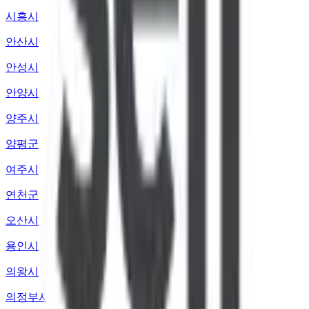
시흥시
안산시
안성시
안양시
양주시
양평군
여주시
연천군
오산시
용인시
의왕시
의정부시