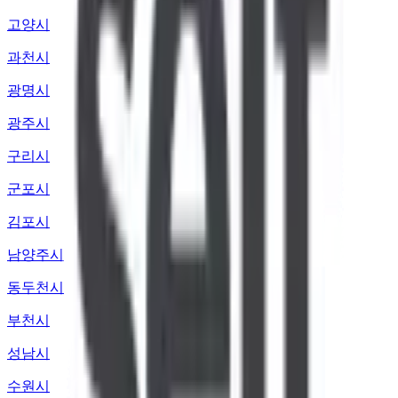
고양시
과천시
광명시
광주시
구리시
군포시
김포시
남양주시
동두천시
부천시
성남시
수원시