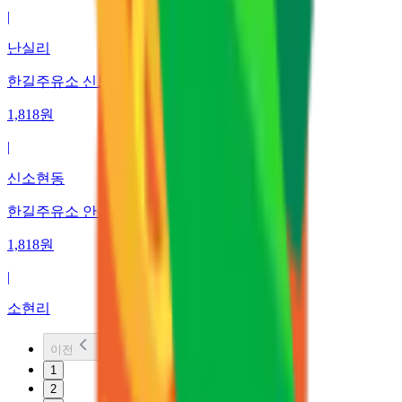
|
난실리
한길주유소 신도시점 한솔유화(주)
1,818
원
|
신소현동
한길주유소 안성점 한솔유화(주)
1,818
원
|
소현리
이전
1
2