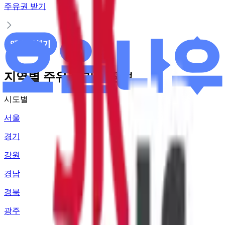
주유권 받기
지역별 주유소 가격 정보
시도별
서울
경기
강원
경남
경북
광주