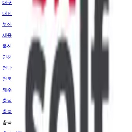
대구
대전
부산
세종
울산
인천
전남
전북
제주
충남
충북
충북