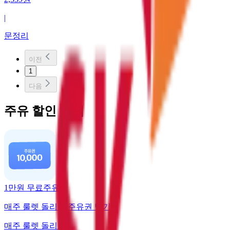
|
문정리
이전
1
다음
주유 할인 혜택
1만원 무료주유
매주 룰렛 돌리고 주유권 받기
매주 룰렛 돌리고