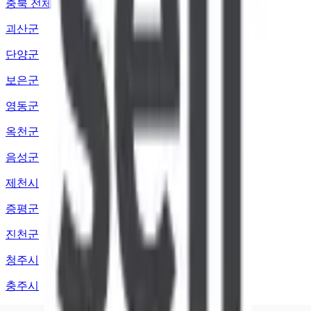
충북 전체
괴산군
단양군
보은군
영동군
옥천군
음성군
제천시
증평군
진천군
청주시
충주시