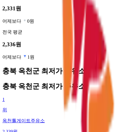
2,331
원
어제보다
0원
전국
평균
2,336
원
어제보다
1원
충북 옥천군 최저가 주유소
충북 옥천군 최저가 주유소
1
위
옥천톨게이트주유소
2,339
원