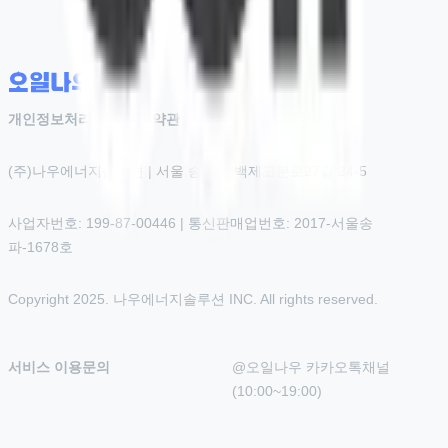
개인정보처리방침
|
이용약관
(주)나우에너지솔루션 | 서울 송파구 백제고분로27길 24-5
사업자번호: 199-87-00446 | 통신판매업번호: 2017-서울송
파-1678호
Copyright 2025. 나우에너지솔루션 INC. All rights reserved.
서비스 이용문의
@오일나우 카카오톡채널 
(10:00~19:00)