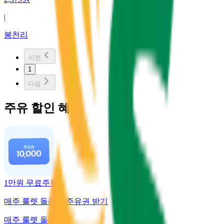
|
봉천리
이전
1
다음
주유 할인 혜택
1만원 무료주유
매주 룰렛 돌리고 주유권 받기
매주 룰렛 돌리고