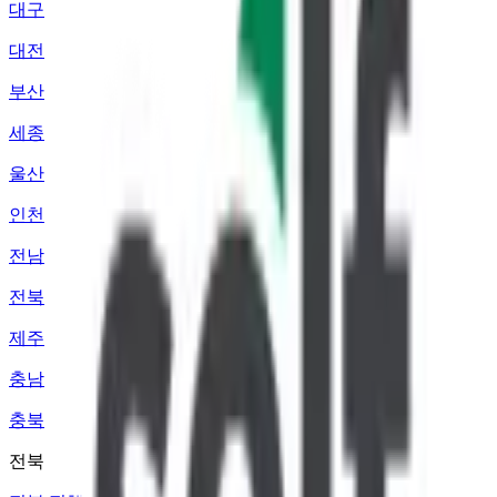
대구
대전
부산
세종
울산
인천
전남
전북
제주
충남
충북
전북