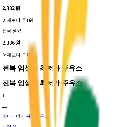
2,332
원
어제보다
1원
전국
평균
2,336
원
어제보다
1원
전북 임실군 최저가 주유소
전북 임실군 최저가 주유소
1
위
하나에너지 봉천주유소
2,379
원