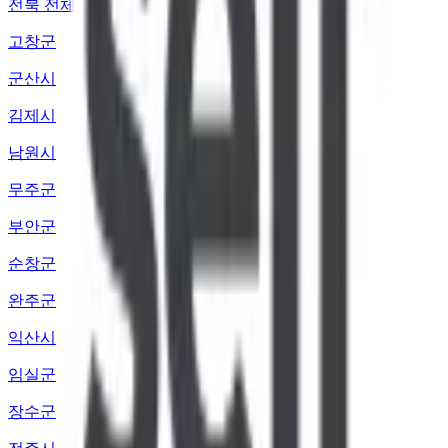
전북 전체
고창군
군산시
김제시
남원시
무주군
부안군
순창군
완주군
익산시
임실군
장수군