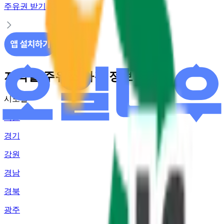
주유권 받기
지역별 주유소 가격 정보
시도별
서울
경기
강원
경남
경북
광주