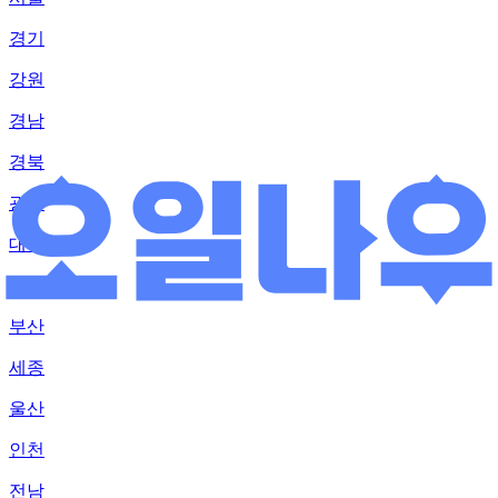
경기
강원
경남
경북
광주
대구
대전
부산
세종
울산
인천
전남