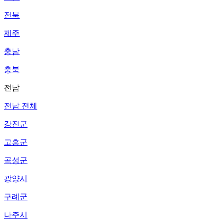
전북
제주
충남
충북
전남
전남 전체
강진군
고흥군
곡성군
광양시
구례군
나주시