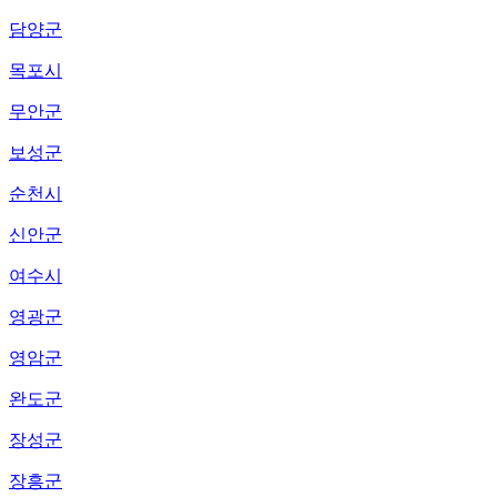
담양군
목포시
무안군
보성군
순천시
신안군
여수시
영광군
영암군
완도군
장성군
장흥군