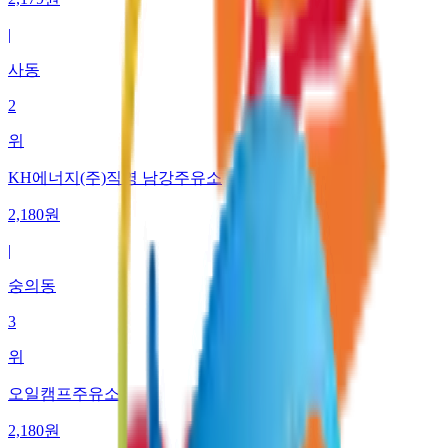
|
사동
2
위
KH에너지(주)직영 남강주유소
2,180
원
|
숭의동
3
위
오일캠프주유소
2,180
원