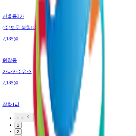
|
신흥동3가
(주)보문 북항IC주유소
2,185
원
|
원창동
가나안주유소
2,185
원
|
장화1리
이전
1
2