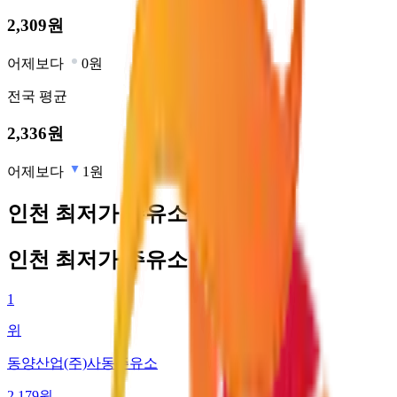
2,309
원
어제보다
0원
전국
평균
2,336
원
어제보다
1원
인천 최저가 주유소
인천 최저가 주유소
1
위
동양산업(주)사동주유소
2,179
원