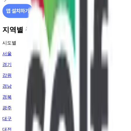
지역별 주유소 가격 정보
시도별
서울
경기
강원
경남
경북
광주
대구
대전