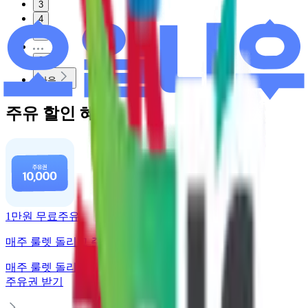
3
4
5
20
다음
주유 할인 혜택
1만원 무료주유
매주 룰렛 돌리고 주유권 받기
매주 룰렛 돌리고
주유권 받기