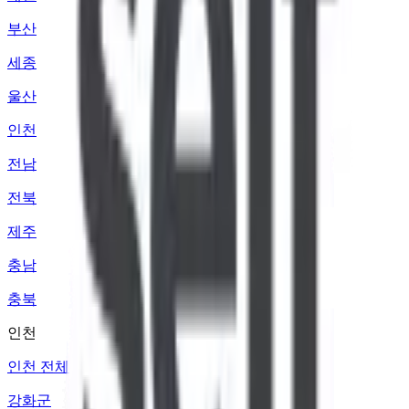
부산
세종
울산
인천
전남
전북
제주
충남
충북
인천
인천 전체
강화군